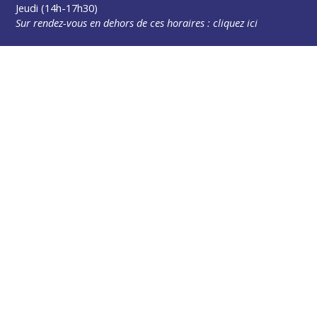
Jeudi (14h-17h30)
Sur rendez-vous en dehors de ces horaires :
cliquez ici
Plus d’infos
Contact
Les publications
Espace Presse
Réserver créneau Broyage branche
Espace élus