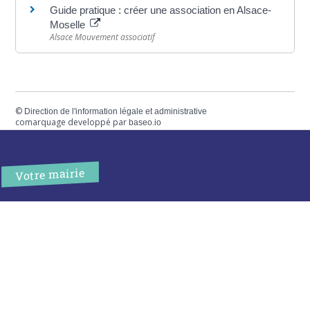
Guide pratique : créer une association en Alsace-
Moselle
Alsace Mouvement associatif
©
Direction de l'information légale et administrative
comarquage developpé par
baseo.io
Votre mairie
Adresse
2 chemin de peyroutic
33550 – Le Tourne
Tel. :
05 56 67 02 61
Fax :
05 56 67 09 33
Contacter la mairie