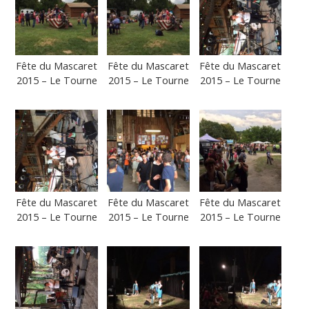
Fête du Mascaret
Fête du Mascaret
Fête du Mascaret
2015 – Le Tourne
2015 – Le Tourne
2015 – Le Tourne
Fête du Mascaret
Fête du Mascaret
Fête du Mascaret
2015 – Le Tourne
2015 – Le Tourne
2015 – Le Tourne