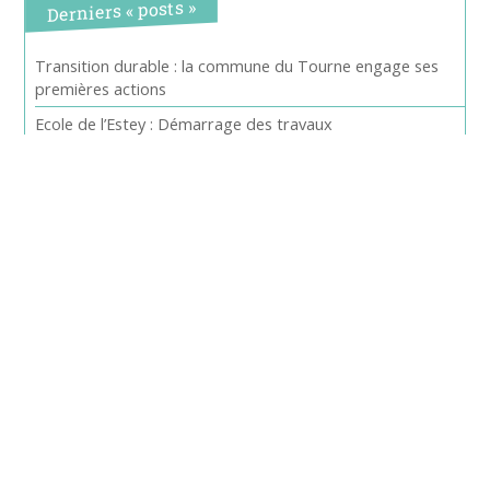
Derniers « posts »
Transition durable : la commune du Tourne engage ses
premières actions
Ecole de l’Estey : Démarrage des travaux
Passage de la 7ème étape du Tour de France
Les vacances sont là !
Votre mairie
Adresse
2 chemin de peyroutic
33550 – Le Tourne
Tel. :
05 56 67 02 61