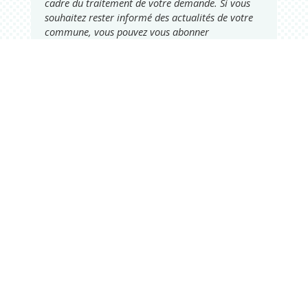
cadre du traitement de votre demande. Si vous
souhaitez rester informé des actualités de votre
commune, vous pouvez vous abonner
directement à notre newsletter en
cliquant ici
.
Votre mairie
Adresse
2 chemin de peyroutic
33550 – Le Tourne
Tel. :
05 56 67 02 61
Fax :
05 56 67 09 33
Contacter la mairie