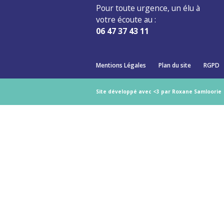
Pour toute urgence, un élu à
votre écoute au :
06 47 37 43 11
Mentions Légales
Plan du site
RGPD
Site développé avec <3 par Roxane Samloorie