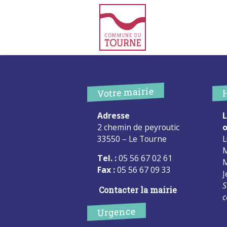
Votre mairie
Adresse
L
2 chemin de peyroutic
o
33550 – Le Tourne
L
M
Tel. :
05 56 67 02 61
M
Fax :
05 56 67 09 33
J
S
Contacter la mairie
c
Urgence