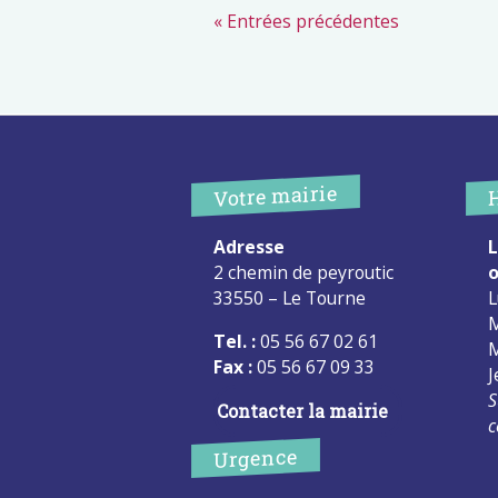
« Entrées précédentes
Votre mairie
Adresse
L
2 chemin de peyroutic
o
33550 – Le Tourne
L
M
Tel. :
05 56 67 02 61
M
Fax :
05 56 67 09 33
J
S
Contacter la mairie
c
Urgence