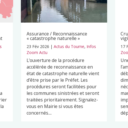
Assurance / Reconnaissance
Cru
nt
« catastrophe naturelle »
vig
s
23 Fév 2026
|
Actus du Tourne
,
Infos
17 
Zoom Actu
Zoo
L'ouverture de la procédure
Une
s
accélérée de reconnaissance en
l’a
état de catastrophe naturelle vient
déb
d'être prise par le Préfet. Les
dim
procédures seront facilitées pour
néc
ra
les communes sinistrées et seront
mar
rier
traitées prioritairement. Signalez-
imp
la
vous en Mairie si vous êtes
sem
concernés....
dép