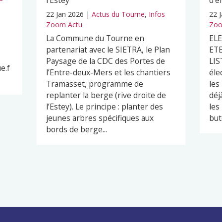
l’Estey
d’e
22 Jan 2026
|
Actus du Tourne
,
Infos
22 
Zoom Actu
Zoo
La Commune du Tourne en
EL
partenariat avec le SIETRA, le Plan
ETE
Paysage de la CDC des Portes de
LIS
e.f
l’Entre-deux-Mers et les chantiers
éle
Tramasset, programme de
les
replanter la berge (rive droite de
déj
l’Estey). Le principe : planter des
les
jeunes arbres spécifiques aux
but
bords de berge...