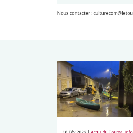
Nous contacter : culturecom@letou
16 Fév 2026
|
Actus du Tourne
,
Info