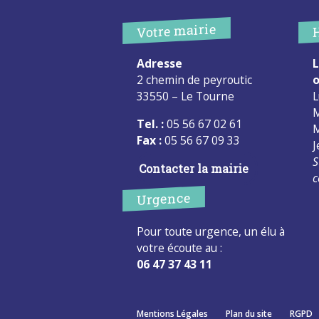
Votre mairie
Adresse
L
2 chemin de peyroutic
o
33550 – Le Tourne
L
M
Tel. :
05 56 67 02 61
M
Fax :
05 56 67 09 33
J
S
Contacter la mairie
c
Urgence
Pour toute urgence, un élu à
votre écoute au :
06 47 37 43 11
Mentions Légales
Plan du site
RGPD