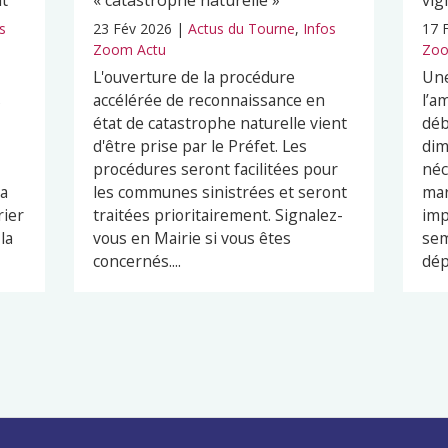
nt
« catastrophe naturelle »
vig
s
23 Fév 2026
|
Actus du Tourne
,
Infos
17 
Zoom Actu
Zoo
L'ouverture de la procédure
Une
s
accélérée de reconnaissance en
l’a
état de catastrophe naturelle vient
déb
d'être prise par le Préfet. Les
dim
procédures seront facilitées pour
néc
ra
les communes sinistrées et seront
mar
rier
traitées prioritairement. Signalez-
imp
la
vous en Mairie si vous êtes
sem
concernés....
dép