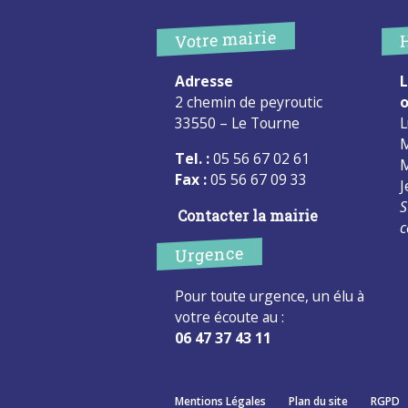
Votre mairie
Adresse
L
2 chemin de peyroutic
o
33550 – Le Tourne
L
M
Tel. :
05 56 67 02 61
M
Fax :
05 56 67 09 33
J
S
Contacter la mairie
c
Urgence
Pour toute urgence, un élu à
votre écoute au :
06 47 37 43 11
Mentions Légales
Plan du site
RGPD