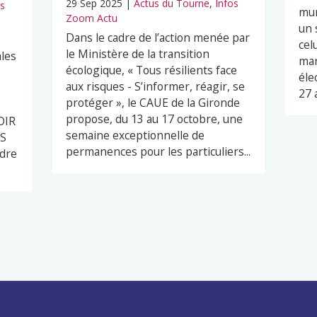
29 Sep 2025
|
Actus du Tourne
,
Infos
os
mun
Zoom Actu
un 
Dans le cadre de l’action menée par
cel
le Ministère de la transition
ales
mar
écologique, « Tous résilients face
éle
aux risques - S’informer, réagir, se
27 
protéger », le CAUE de la Gironde
propose, du 13 au 17 octobre, une
OIR
semaine exceptionnelle de
ES
permanences pour les particuliers...
dre