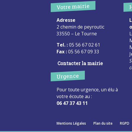
Votre mairie
Adresse
L
2 chemin de peyroutic
o
33550 – Le Tourne
L
M
Tel. :
05 56 67 02 61
M
Fax :
05 56 67 09 33
J
S
Contacter la mairie
c
Urgence
Pour toute urgence, un élu à
votre écoute au :
06 47 37 43 11
Mentions Légales
Plan du site
RGPD