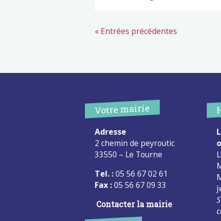
« Entrées précédentes
Votre mairie
Adresse
L
2 chemin de peyroutic
o
33550 – Le Tourne
L
M
Tel. :
05 56 67 02 61
M
Fax :
05 56 67 09 33
J
S
Contacter la mairie
c