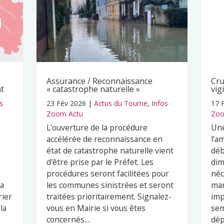
Assurance / Reconnaissance
Cru
nt
« catastrophe naturelle »
vig
s
23 Fév 2026
|
Actus du Tourne
,
Infos
17 
Zoom Actu
Zoo
L'ouverture de la procédure
Une
s
accélérée de reconnaissance en
l’a
état de catastrophe naturelle vient
déb
d'être prise par le Préfet. Les
dim
procédures seront facilitées pour
néc
ra
les communes sinistrées et seront
mar
rier
traitées prioritairement. Signalez-
imp
la
vous en Mairie si vous êtes
sem
concernés....
dép