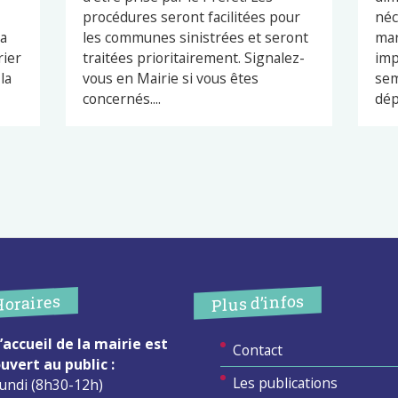
procédures seront facilitées pour
néc
ra
les communes sinistrées et seront
mar
rier
traitées prioritairement. Signalez-
imp
la
vous en Mairie si vous êtes
sem
concernés....
dép
Plus d’infos
Horaires
’accueil de la mairie est
Contact
uvert au public :
Les publications
undi (8h30-12h)