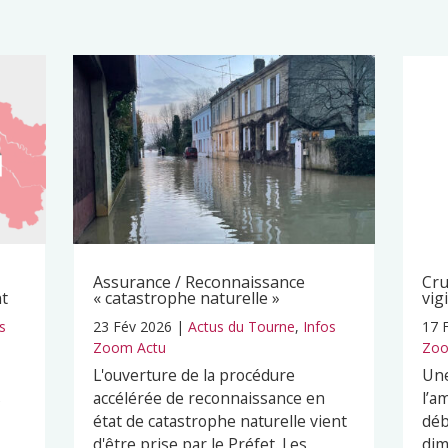
Assurance / Reconnaissance
Cru
nt
« catastrophe naturelle »
vig
s
23 Fév 2026
|
Actus du Tourne
,
Infos
17 
Zoom Actu
Zoo
L'ouverture de la procédure
Une
s
accélérée de reconnaissance en
l’a
état de catastrophe naturelle vient
déb
d'être prise par le Préfet. Les
dim