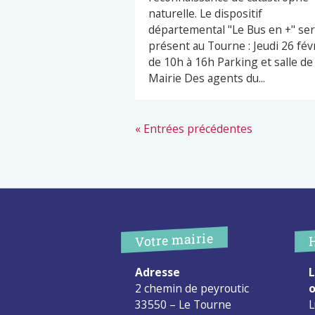
naturelle. Le dispositif
départemental "Le Bus en +" se
présent au Tourne : Jeudi 26 fév
de 10h à 16h Parking et salle de 
Mairie Des agents du...
« Entrées précédentes
Votre mairie
Adresse
L
2 chemin de peyroutic
o
33550 – Le Tourne
L