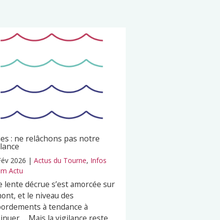
es : ne relâchons pas notre
ilance
Fév 2026
|
Actus du Tourne
,
Infos
m Actu
 lente décrue s’est amorcée sur
mont, et le niveau des
ordements à tendance à
inuer…. Mais la vigilance reste