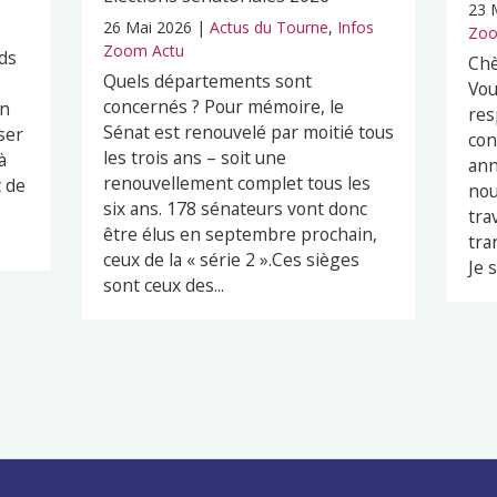
23 
26 Mai 2026
|
Actus du Tourne
,
Infos
Zoo
Zoom Actu
ds
Chè
Quels départements sont
Vou
concernés ? Pour mémoire, le
en
res
Sénat est renouvelé par moitié tous
ser
con
les trois ans – soit une
à
ann
renouvellement complet tous les
t de
nou
six ans. 178 sénateurs vont donc
tra
être élus en septembre prochain,
tra
ceux de la « série 2 ».Ces sièges
Je s
sont ceux des...