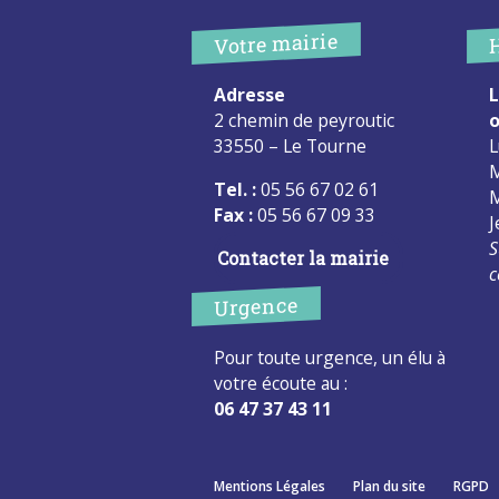
Votre mairie
Adresse
L
2 chemin de peyroutic
o
33550 – Le Tourne
L
M
Tel. :
05 56 67 02 61
M
Fax :
05 56 67 09 33
J
S
Contacter la mairie
c
Urgence
Pour toute urgence, un élu à
votre écoute au :
06 47 37 43 11
Mentions Légales
Plan du site
RGPD