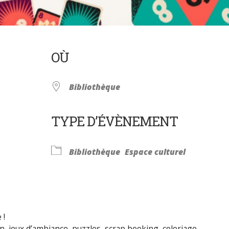
OÙ
Bibliothèque
TYPE D’ÉVÈNEMENT
Calendrier Google
iCalendar
Bibliothèque
Espace culturel
 !
on, jeux d’ambiance, puzzles, scrap booking, coloriage…