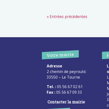
« Entrées précédentes
Votre mairie
Adresse
L
2 chemin de peyroutic
o
33550 – Le Tourne
L
M
Tel. :
05 56 67 02 61
M
Fax :
05 56 67 09 33
J
S
Contacter la mairie
c