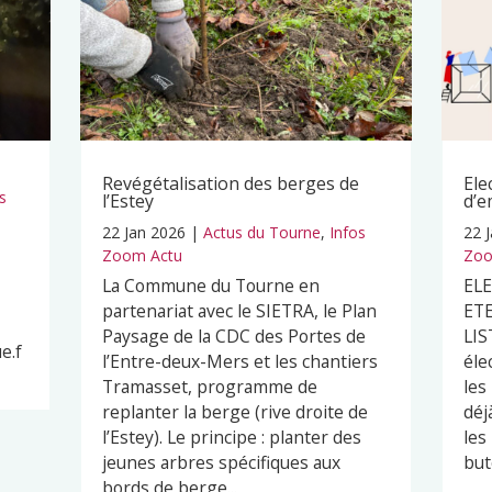
Revégétalisation des berges de
Ele
s
l’Estey
d’e
22 Jan 2026
|
Actus du Tourne
,
Infos
22 
Zoom Actu
Zoo
La Commune du Tourne en
EL
partenariat avec le SIETRA, le Plan
ETE
Paysage de la CDC des Portes de
LIS
e.f
l’Entre-deux-Mers et les chantiers
éle
Tramasset, programme de
les
replanter la berge (rive droite de
déj
l’Estey). Le principe : planter des
les
jeunes arbres spécifiques aux
but
bords de berge...