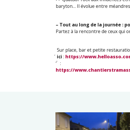
baryton… Il évolue entre méandres
– Tout au long de la journée : p
Partez à la rencontre de ceux qui o
Sur place, bar et petite restaurati
́
ici
:
https://www.helloasso.c
‘ ̀ :
https://www.chantierstramass