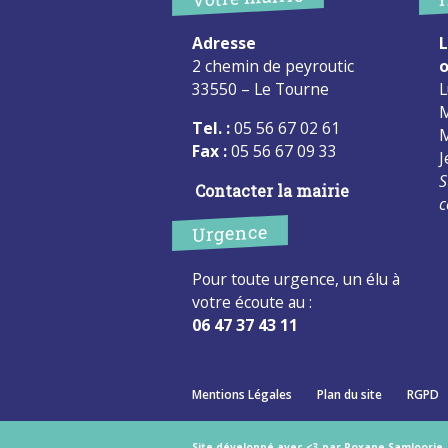
Adresse
L
2 chemin de peyroutic
o
33550 – Le Tourne
L
M
Tel. :
05 56 67 02 61
M
Fax :
05 56 67 09 33
J
S
Contacter la mairie
c
Urgence
Pour toute urgence, un élu à
votre écoute au :
06 47 37 43 11
Mentions Légales
Plan du site
RGPD
Site développé avec <3 par Roxane Samloorie