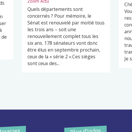
Zoom Actu
ds
Chè
Quels départements sont
Vou
concernés ? Pour mémoire, le
en
res
Sénat est renouvelé par moitié tous
ser
con
les trois ans – soit une
à
ann
renouvellement complet tous les
t de
nou
six ans. 178 sénateurs vont donc
tra
être élus en septembre prochain,
tra
ceux de la « série 2 ».Ces sièges
Je s
sont ceux des...
Plus d’infos
Horaires