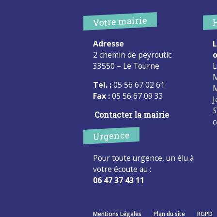
Votre mairie
Adresse
L
2 chemin de peyroutic
o
33550 – Le Tourne
L
M
Tel. :
05 56 67 02 61
M
Fax :
05 56 67 09 33
J
S
Contacter la mairie
c
Urgence
Pour toute urgence, un élu à
votre écoute au :
06 47 37 43 11
Mentions Légales
Plan du site
RGPD