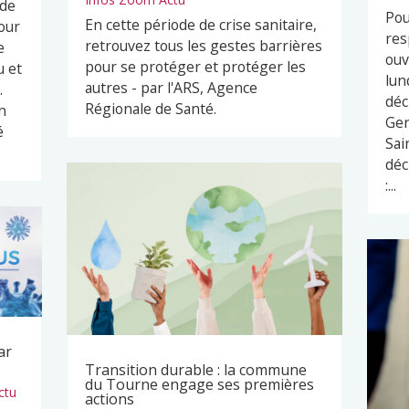
 de
Pou
En cette période de crise sanitaire,
our
res
retrouvez tous les gestes barrières
e
ouv
pour se protéger et protéger les
u et
lun
autres - par l'ARS, Agence
.
déc
Régionale de Santé.
n
Ger
é
Sai
déc
:...
ar
Transition durable : la commune
du Tourne engage ses premières
ctu
actions