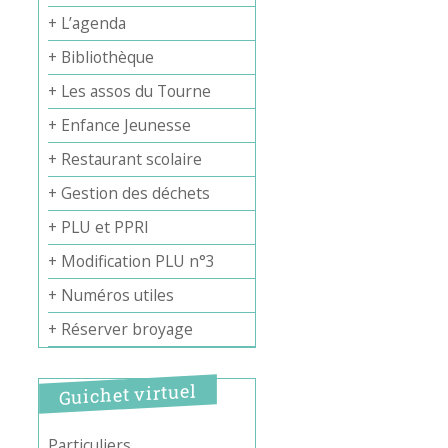
+ L’agenda
+ Bibliothèque
+ Les assos du Tourne
+ Enfance Jeunesse
Office 365
Outlook Live
+ Restaurant scolaire
+ Gestion des déchets
+ PLU et PPRI
+ Modification PLU n°3
+ Numéros utiles
+ Réserver broyage
Guichet virtuel
Particuliers