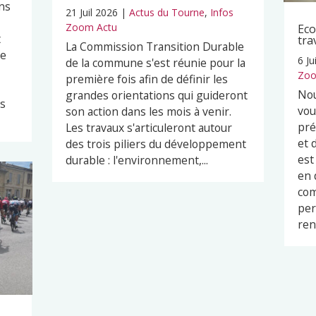
ns
21 Juil 2026
|
Actus du Tourne
,
Infos
Zoom Actu
Eco
t
tra
La Commission Transition Durable
pe
6 Ju
de la commune s'est réunie pour la
Zoo
première fois afin de définir les
Nou
grandes orientations qui guideront
es
vou
son action dans les mois à venir.
pré
Les travaux s'articuleront autour
et 
des trois piliers du développement
est
durable : l'environnement,...
en 
com
per
ren