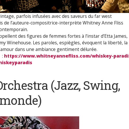
vintage, parfois infusées avec des saveurs du far west
is de l’auteure-compositrice-interprète Whitney Anne Fliss
 contemporain.
ppellent des figures de femmes fortes à l’instar d’Etta James,
Amy Winehouse. Les paroles, espiègles, évoquent la liberté, la
e l’amour dans une ambiance gentiment délurée.
 :
https://www.whitneyannefliss.com/whiskey-paradi
iskeyparadis
Orchestra
(Jazz, Swing,
 monde)