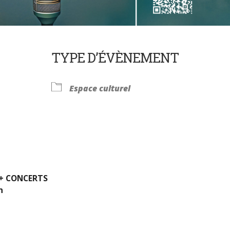
TYPE D’ÉVÈNEMENT
Espace culturel
Calendrier Google
iCalendar
e + CONCERTS
n