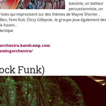
bassiste, un batteur
percussionniste, un
aristes qui improvisent sur des thèmes de Wayne Shorter ,
 Ben, Femi Kuti, Dizzy Gillepsie…le groupe joue également de
nk fusion…
lectique
orchestra.bandcamp.com
swingorchestra/
ock Funk)