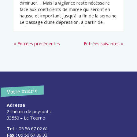
diminuer…. Mais la vigilance reste nécéssaire
face aux coefficients de marée qui seront en
hausse et important jusqu’à la fin de la semaine.
Le passage d’une dépression, à partir de...
« Entrées précédentes
Entrées suivantes »
Votre mairie
Adresse
2 chemin de peyroutic
33550 – Le Tourne
Tel. :
05 56 67 02 61
Fax :
05 56 67 09 33