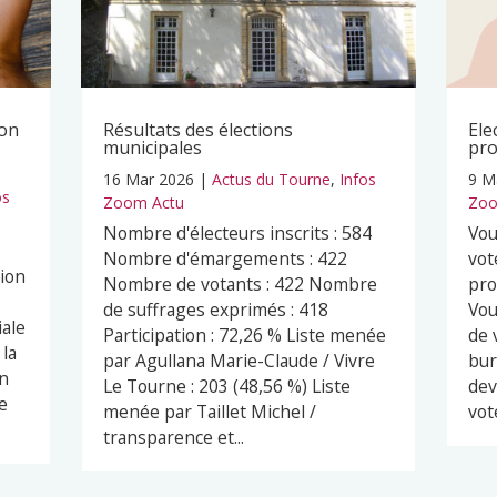
ion
Résultats des élections
Ele
municipales
pro
16 Mar 2026
|
Actus du Tourne
,
Infos
9 M
os
Zoom Actu
Zoo
Nombre d'électeurs inscrits : 584
Vou
Nombre d'émargements : 422
vot
ion
Nombre de votants : 422 Nombre
pro
de suffrages exprimés : 418
Vou
iale
Participation : 72,26 % Liste menée
de 
 la
par Agullana Marie-Claude / Vivre
bur
un
Le Tourne : 203 (48,56 %) Liste
dev
e
menée par Taillet Michel /
vot
transparence et...