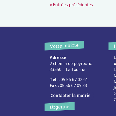
« Entrées précédentes
Votre mairie
Adresse
L
2 chemin de peyroutic
o
33550 – Le Tourne
L
M
Tel. :
05 56 67 02 61
M
Fax :
05 56 67 09 33
J
S
Contacter la mairie
c
Urgence