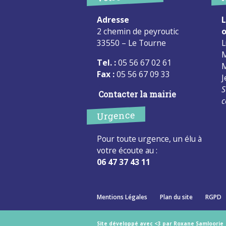
Adresse
L
2 chemin de peyroutic
o
33550 – Le Tourne
L
M
Tel. :
05 56 67 02 61
M
Fax :
05 56 67 09 33
J
S
Contacter la mairie
c
Urgence
Pour toute urgence, un élu à
votre écoute au :
06 47 37 43 11
Mentions Légales
Plan du site
RGPD
Site développé avec <3 par Roxane Samloorie