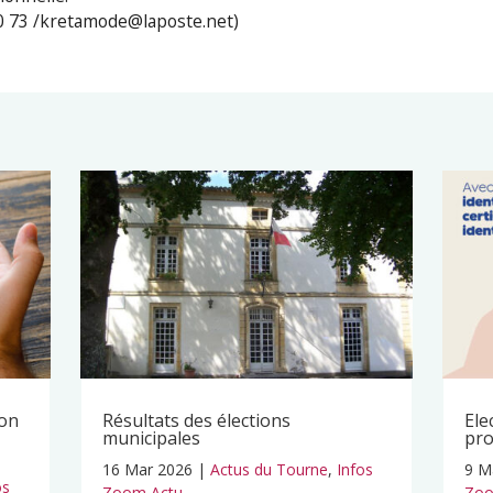
 50 73 /kretamode@laposte.net)
ion
Résultats des élections
Ele
municipales
pro
16 Mar 2026
|
Actus du Tourne
,
Infos
9 M
os
Zoom Actu
Zoo