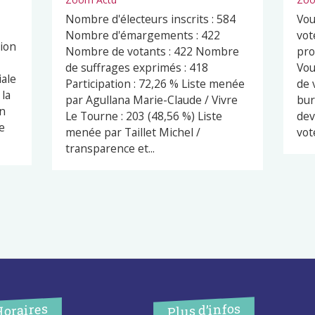
Nombre d'électeurs inscrits : 584
Vou
Nombre d'émargements : 422
vot
ion
Nombre de votants : 422 Nombre
pro
de suffrages exprimés : 418
Vou
iale
Participation : 72,26 % Liste menée
de 
 la
par Agullana Marie-Claude / Vivre
bur
un
Le Tourne : 203 (48,56 %) Liste
dev
e
menée par Taillet Michel /
vot
transparence et...
Plus d’infos
Horaires