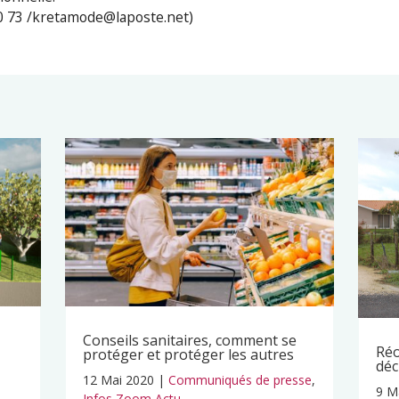
 50 73 /kretamode@laposte.net)
Conseils sanitaires, comment se
Réo
protéger et protéger les autres
déc
12 Mai 2020
|
Communiqués de presse
,
9 M
Infos Zoom Actu