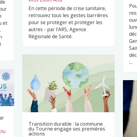
 de
Pou
En cette période de crise sanitaire,
our
res
retrouvez tous les gestes barrières
e
ouv
pour se protéger et protéger les
u et
lun
autres - par l'ARS, Agence
.
déc
Régionale de Santé.
n
Ger
é
Sai
déc
:...
ar
Transition durable : la commune
du Tourne engage ses premières
ctu
actions