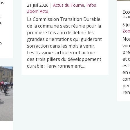
ns
21 Juil 2026
|
Actus du Tourne
,
Infos
Zoom Actu
Eco
t
tra
La Commission Transition Durable
pe
6 Ju
de la commune s'est réunie pour la
Zoo
première fois afin de définir les
Nou
grandes orientations qui guideront
es
vou
son action dans les mois à venir.
pré
Les travaux s'articuleront autour
et 
des trois piliers du développement
est
durable : l'environnement,...
en 
com
per
ren