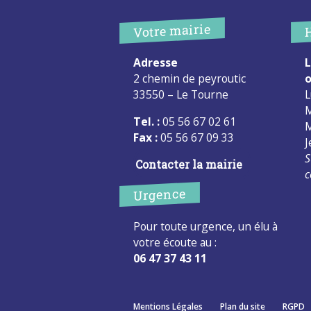
Votre mairie
Adresse
L
2 chemin de peyroutic
o
33550 – Le Tourne
L
M
Tel. :
05 56 67 02 61
M
Fax :
05 56 67 09 33
J
S
Contacter la mairie
c
Urgence
Pour toute urgence, un élu à
votre écoute au :
06 47 37 43 11
Mentions Légales
Plan du site
RGPD