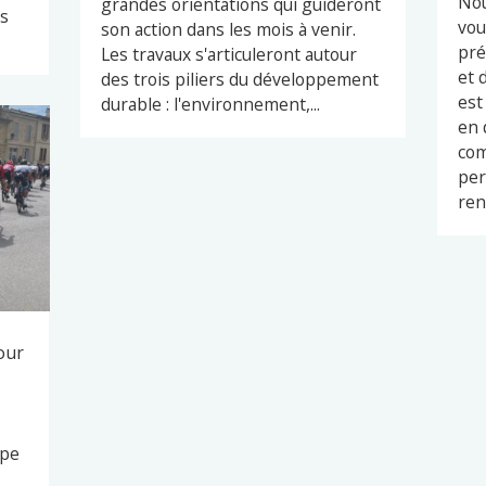
Nou
grandes orientations qui guideront
es
vou
son action dans les mois à venir.
pré
Les travaux s'articuleront autour
et 
des trois piliers du développement
est
durable : l'environnement,...
en 
com
per
ren
our
ape