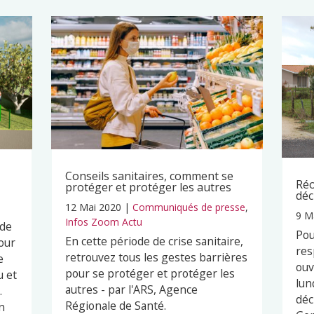
Conseils sanitaires, comment se
Réo
protéger et protéger les autres
déc
12 Mai 2020
|
Communiqués de presse
,
9 M
Infos Zoom Actu
 de
Pou
En cette période de crise sanitaire,
our
res
retrouvez tous les gestes barrières
e
ouv
pour se protéger et protéger les
u et
lun
autres - par l'ARS, Agence
.
déc
Régionale de Santé.
n