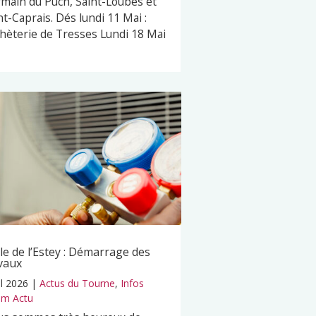
main du Puch, Saint-Loubès et
nt-Caprais. Dés lundi 11 Mai :
hèterie de Tresses Lundi 18 Mai
le de l’Estey : Démarrage des
vaux
il 2026
|
Actus du Tourne
,
Infos
m Actu