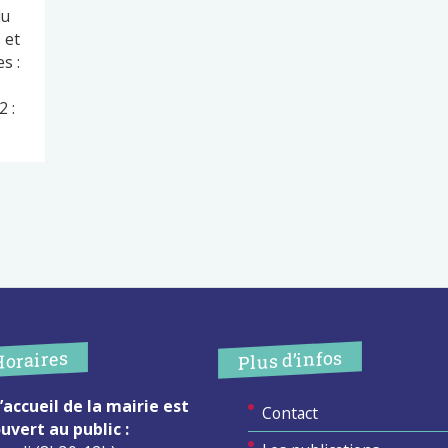
du
 et
s :
 :
Plus d’infos
Horaires
’accueil de la mairie est
Contact
uvert au public :