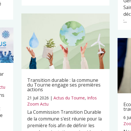
Ger
é
Sai
déc
:...
ar
Transition durable : la commune
du Tourne engage ses premières
ctu
actions
ns
21 Juil 2026
|
Actus du Tourne
,
Infos
Zoom Actu
Eco
t
tra
La Commission Transition Durable
pe
6 Ju
de la commune s'est réunie pour la
Zoo
première fois afin de définir les