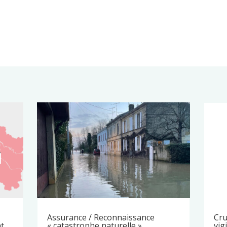
Assurance / Reconnaissance
Cru
nt
« catastrophe naturelle »
vig