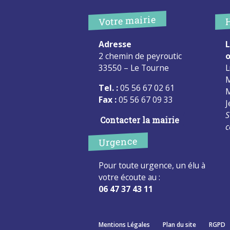
Votre mairie
Adresse
L
2 chemin de peyroutic
o
33550 – Le Tourne
L
M
Tel. :
05 56 67 02 61
M
Fax :
05 56 67 09 33
J
S
Contacter la mairie
c
Urgence
Pour toute urgence, un élu à
votre écoute au :
06 47 37 43 11
Mentions Légales
Plan du site
RGPD