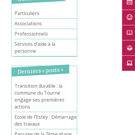
Particuliers
Associations
Professionnels
Services d’aide à la
Office 365
Outlook Live
personne
Derniers « posts »
Transition durable : la
u
commune du Tourne
engage ses premières
actions
Ecole de l’Estey : Démarrage
des travaux
Passage de la 7ème étape