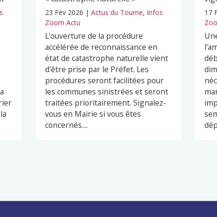
s
23 Fév 2026
|
Actus du Tourne
,
Infos
17 
Zoom Actu
Zoo
L'ouverture de la procédure
Une
s
accélérée de reconnaissance en
l’a
état de catastrophe naturelle vient
déb
d'être prise par le Préfet. Les
dim
procédures seront facilitées pour
néc
ra
les communes sinistrées et seront
mar
rier
traitées prioritairement. Signalez-
imp
la
vous en Mairie si vous êtes
sem
concernés....
dép