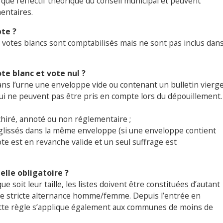
ue l’effectif théorique du conseil municipal et peuvent
entaires.
pte ?
es votes blancs sont comptabilisés mais ne sont pas inclus dan
ote blanc et vote nul ?
ans l’urne une enveloppe vide ou contenant un bulletin vierge
qui ne peuvent pas être pris en compte lors du dépouillement.
chiré, annoté ou non réglementaire ;
s glissés dans la même enveloppe (si une enveloppe contient
ote est en revanche valide et un seul suffrage est
elle
obligatoire ?
 soit leur taille, les listes doivent être constituées d’autant
 stricte alternance homme/femme. Depuis l’entrée en
cette règle s’applique également aux communes de moins de