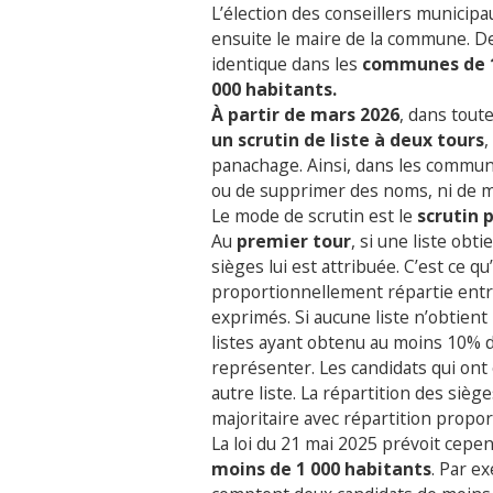
L’élection des conseillers municipau
ensuite le maire de la commune. De
identique dans les
communes de 1
000 habitants.
À partir de mars 2026
, dans tou
un scrutin de liste à deux tours
,
panachage. Ainsi, dans les commune
ou de supprimer des noms, ni de mo
Le mode de scrutin est le
scrutin 
Au
premier tour
, si une liste obt
sièges lui est attribuée. C’est ce q
proportionnellement répartie entre
exprimés. Si aucune liste n’obtient
listes ayant obtenu au moins 10% 
représenter. Les candidats qui on
autre liste. La répartition des siè
majoritaire avec répartition propor
La loi du 21 mai 2025 prévoit cep
moins de 1 000 habitants
. Par e