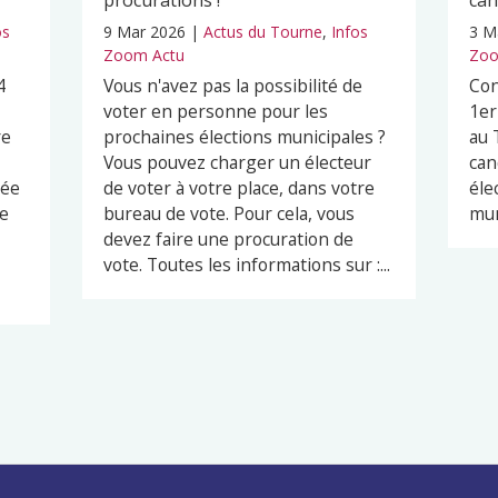
procurations !
can
os
9 Mar 2026
|
Actus du Tourne
,
Infos
3 M
Zoom Actu
Zoo
4
Vous n'avez pas la possibilité de
Con
voter en personne pour les
1er
re
prochaines élections municipales ?
au 
Vous pouvez charger un électeur
can
née
de voter à votre place, dans votre
él
re
bureau de vote. Pour cela, vous
mun
devez faire une procuration de
vote. Toutes les informations sur :...