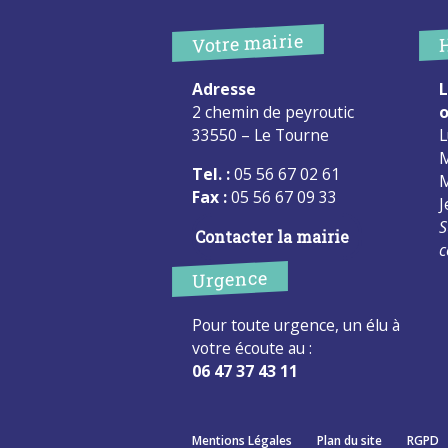
Votre mairie
Adresse
L
2 chemin de peyroutic
o
33550 – Le Tourne
L
M
Tel. :
05 56 67 02 61
M
Fax :
05 56 67 09 33
J
S
Contacter la mairie
c
Urgence
Pour toute urgence, un élu à
votre écoute au :
06 47 37 43 11
Mentions Légales
Plan du site
RGPD