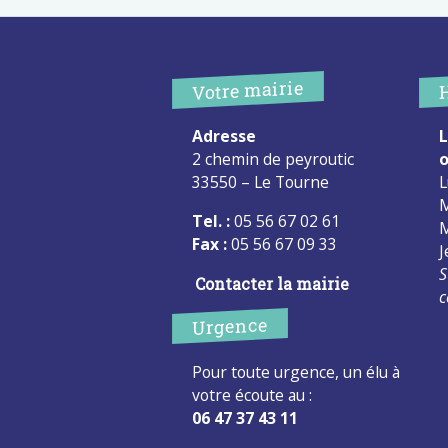
Votre mairie
Adresse
L
2 chemin de peyroutic
o
33550 – Le Tourne
L
M
Tel. :
05 56 67 02 61
M
Fax :
05 56 67 09 33
J
S
Contacter la mairie
c
Urgence
Pour toute urgence, un élu à
votre écoute au :
06 47 37 43 11