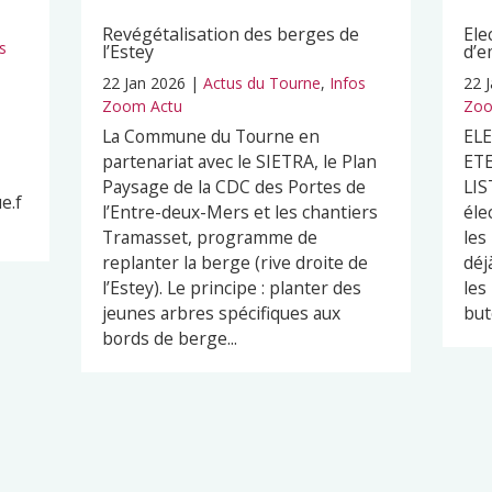
Revégétalisation des berges de
Ele
s
l’Estey
d’e
22 Jan 2026
|
Actus du Tourne
,
Infos
22 
Zoom Actu
Zoo
La Commune du Tourne en
EL
partenariat avec le SIETRA, le Plan
ETE
Paysage de la CDC des Portes de
LIS
e.f
l’Entre-deux-Mers et les chantiers
éle
Tramasset, programme de
les
replanter la berge (rive droite de
déj
l’Estey). Le principe : planter des
les
jeunes arbres spécifiques aux
but
bords de berge...