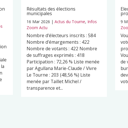
ion
Résultats des élections
Ele
municipales
pro
16 Mar 2026
|
Actus du Tourne
,
Infos
9 M
os
Zoom Actu
Zoo
Nombre d'électeurs inscrits : 584
Vou
Nombre d'émargements : 422
vot
ion
Nombre de votants : 422 Nombre
pro
de suffrages exprimés : 418
Vou
iale
Participation : 72,26 % Liste menée
de 
 la
par Agullana Marie-Claude / Vivre
bur
un
Le Tourne : 203 (48,56 %) Liste
dev
e
menée par Taillet Michel /
vot
transparence et...