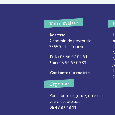
Votre mairie
Adresse
L
2 chemin de peyroutic
o
33550 – Le Tourne
L
M
Tel. :
05 56 67 02 61
M
Fax :
05 56 67 09 33
J
S
Contacter la mairie
c
Urgence
Pour toute urgence, un élu à
votre écoute au :
06 47 37 43 11