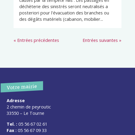
déchèterie des sinistrés seront neutralisés a
posteriori pour l'évacuation des branches ou
des dégâts matériels (cabanon, mobilier...
« Entrées précédentes
Entrées suivantes »
Votre mairie
Adresse
2 chemin de peyroutic
33550 – Le Tourne
Tel. :
05 56 67 02 61
Fax :
05 56 67 09 33