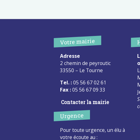
Votre mairie
Adresse
L
2 chemin de peyroutic
o
33550 – Le Tourne
L
M
Tel. :
05 56 67 02 61
M
Fax :
05 56 67 09 33
J
S
Contacter la mairie
c
Urgence
Pour toute urgence, un élu à
votre écoute au :